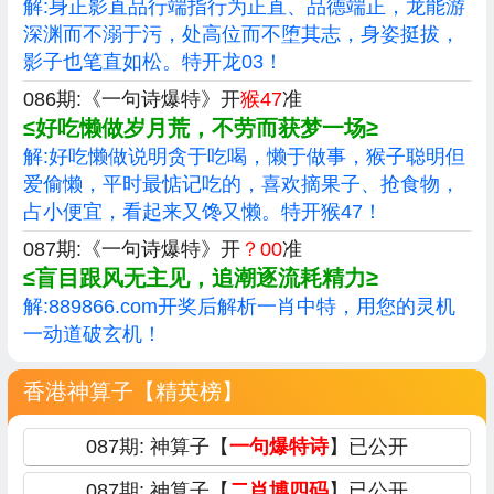
香港神算子【精英榜】
087期: 神算子【
一句爆特诗
】已公开
087期: 神算子【
二肖博四码
】已公开