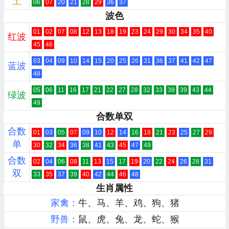
土
06
07
20
21
28
29
36
37
波色
01
02
07
08
12
13
18
19
23
24
29
30
34
35
40
红波
45
46
03
04
09
10
14
15
20
25
26
31
36
37
41
42
47
蓝波
48
05
06
11
16
17
21
22
27
28
32
33
38
39
43
44
绿波
49
合数单双
合数
01
03
05
07
09
10
12
14
16
18
21
23
25
27
29
单
30
32
34
36
38
41
43
45
47
49
合数
02
04
06
08
11
13
15
17
19
20
22
24
26
28
31
双
33
35
37
39
40
42
44
46
48
生肖属性
家禽：
牛、马、羊、鸡、
狗
、猪
野兽：
鼠、虎、兔、龙、蛇、猴