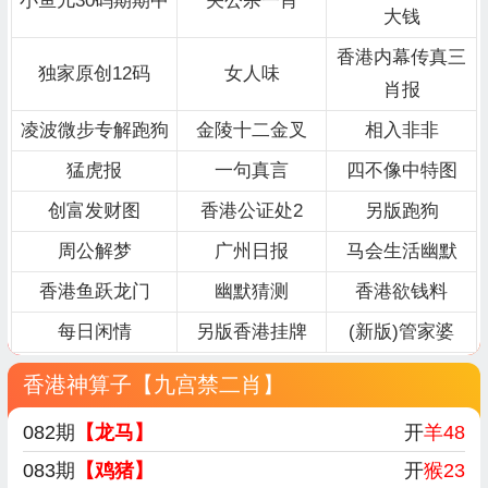
小鱼儿30码期期中
关公杀一肖
大钱
香港内幕传真三
独家原创12码
女人味
肖报
凌波微步专解跑狗
金陵十二金叉
相入非非
猛虎报
一句真言
四不像中特图
创富发财图
香港公证处2
另版跑狗
周公解梦
广州日报
马会生活幽默
香港鱼跃龙门
幽默猜测
香港欲钱料
每日闲情
另版香港挂牌
(新版)管家婆