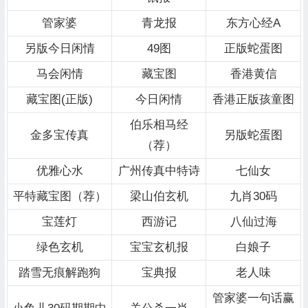
管家婆
青龙报
东方心经A
另版今日闲情
49图
正版蛇蛋图
马会闲情
藏宝图
香港黄信
藏宝图(正版)
今日闲情
香港正版孩童图
伯乐相马经
金多宝传真
另版蛇蛋图
（荐）
优雅心水
广州传真中特诗
七仙女
平特藏宝图（荐）
梁山伯玄机
九肖30码
宝莲灯
西游记
八仙过海
绿色玄机
宝宝玄机报
白娘子
踏雪无痕解跑狗
宝典报
老人味
管家婆一句话赢