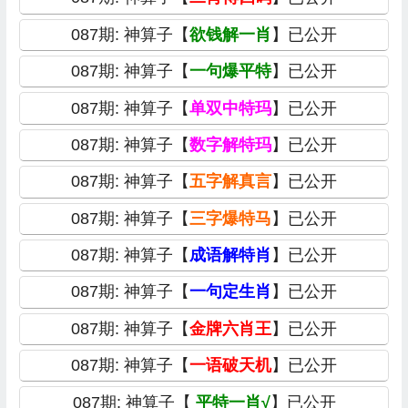
087期: 神算子【
欲钱解一肖
】已公开
087期: 神算子【
一句爆平特
】已公开
087期: 神算子【
单双中特玛
】已公开
087期: 神算子【
数字解特玛
】已公开
087期: 神算子【
五字解真言
】已公开
087期: 神算子【
三字爆特马
】已公开
087期: 神算子【
成语解特肖
】已公开
087期: 神算子【
一句定生肖
】已公开
087期: 神算子【
金牌六肖王
】已公开
087期: 神算子【
一语破天机
】已公开
087期: 神算子【
平特一肖√
】已公开